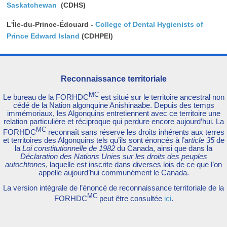
Saskatchewan
(CDHS)
L'Île-du-Prince-Édouard -
College of Dental Hygienists of
Prince Edward Island
(CDHPEI)
Reconnaissance territoriale
MC
Le bureau de la FORHDC
est situé sur le territoire ancestral non
cédé de la Nation algonquine Anishinaabe. Depuis des temps
immémoriaux, les Algonquins entretiennent avec ce territoire une
relation particulière et réciproque qui perdure encore aujourd’hui. La
MC
FORHDC
reconnaît sans réserve les droits inhérents aux terres
et territoires des Algonquins tels qu’ils sont énoncés à l’
article 35
de
la
Loi constitutionnelle de 1982
du Canada, ainsi que dans la
Déclaration des Nations Unies sur les droits des peuples
autochtones
, laquelle est inscrite dans diverses lois de ce que l’on
appelle aujourd’hui communément le Canada.
La version intégrale de l’énoncé de reconnaissance territoriale de la
MC
FORHDC
peut être consultée
ici
.