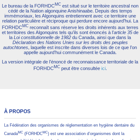
MC
Le bureau de la FORHDC
est situé sur le territoire ancestral non
cédé de la Nation algonquine Anishinaabe. Depuis des temps
immémoriaux, les Algonquins entretiennent avec ce territoire une
relation particulière et réciproque qui perdure encore aujourd’hui. La
MC
FORHDC
reconnaît sans réserve les droits inhérents aux terres
et territoires des Algonquins tels qu’ils sont énoncés à l’
article 35
de
la
Loi constitutionnelle de 1982
du Canada, ainsi que dans la
Déclaration des Nations Unies sur les droits des peuples
autochtones
, laquelle est inscrite dans diverses lois de ce que l’on
appelle aujourd’hui communément le Canada.
La version intégrale de l’énoncé de reconnaissance territoriale de la
MC
FORHDC
peut être consultée
ici
.
À PROPOS
La Fédération des organismes de réglementation en hygiène dentaire du
MC
MC
Canada
(FORHDC
) est une association d’organismes dont la