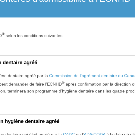
®
D
selon les conditions suivantes :
 dentaire agréé
iène dentaire agréé par la
Commission de l’agrément dentaire du Can
®
peut demander de faire l’ECNHD
après confirmation par la direction
ription, terminera son programme d’hygiène dentaire dans les quatre pro
 hygiène dentaire agréé
 dentaire qui était agréé par la
CADC
ou l’
ADA/CODA
à la date où el