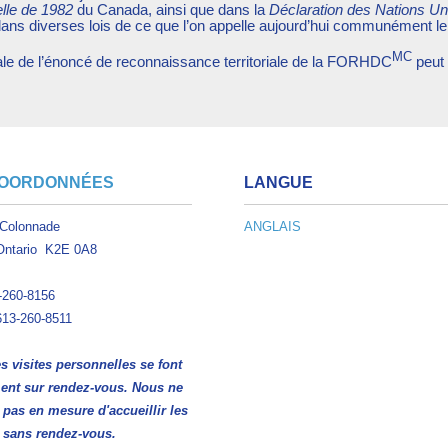
elle de 1982
du Canada, ainsi que dans la
Déclaration des Nations Un
 dans diverses lois de ce que l’on appelle aujourd’hui communément l
MC
ale de l’énoncé de reconnaissance territoriale de la FORHDC
peut 
COORDONNÉES
LANGUE
 Colonnade
ANGLAIS
Ontario K2E 0A8
-260-8156
13-260-8511
es visites personnelles se font
ent sur rendez-vous. Nous ne
as en mesure d'accueillir les
s sans rendez-vous.