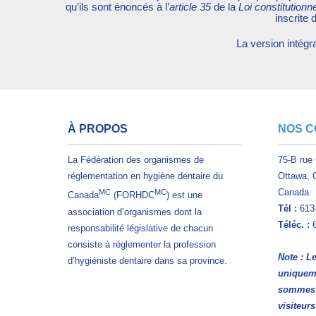
qu’ils sont énoncés à l’
article 35
de la
Loi constitutionn
inscrite
La version intégr
À PROPOS
NOS 
La Fédération des organismes de
75-B rue
réglementation en hygiène dentaire du
Ottawa, 
Canada
MC
MC
Canada
(FORHDC
) est une
Tél
:
613
association d’organismes dont la
Téléc. :
6
responsabilité législative de chacun
consiste à réglementer la profession
Note : L
d’hygiéniste dentaire dans sa province.
uniquem
sommes p
visiteur