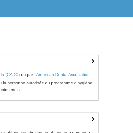
ada (CADC)
ou par l’
American Dental Association
 ou la personne autorisée du programme d’hygiène
chains mois.
le a obtenu son diplôme peut faire une demande