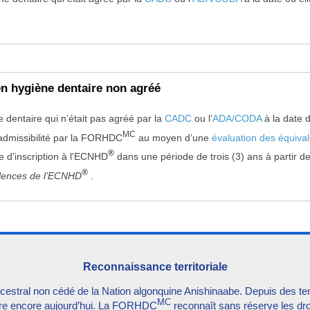
 hygiène dentaire non agréé
entaire qui n’était pas agréé par la
CADC
ou l’
ADA/CODA
à la date 
MC
 admissibilité par la FORHDC
au moyen d’une
évaluation des équiva
®
de d'inscription à l'ECNHD
dans une période de trois (3) ans à partir de
®
alences de l’ECNHD
.
Reconnaissance territoriale
e ancestral non cédé de la Nation algonquine Anishinaabe. Depuis des
MC
erdure encore aujourd’hui. La FORHDC
reconnaît sans réserve les droi