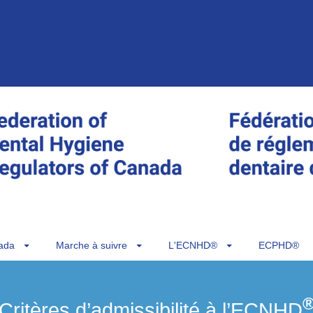
ada
Marche à suivre
L'ECNHD®
ECPHD®
Critères d’admissibilité à l’ECNHD